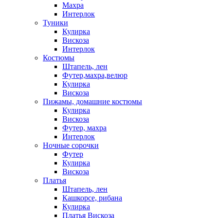
Махра
Интерлок
Туники
Кулирка
Вискоза
Интерлок
Костюмы
Штапель, лен
Футер,махра,велюр
Кулирка
Вискоза
Пижамы, домашние костюмы
Кулирка
Вискоза
Футер, махра
Интерлок
Ночные сорочки
Футер
Кулирка
Вискоза
Платья
Штапель, лен
Кашкорсе, рибана
Кулирка
Платья Вискоза