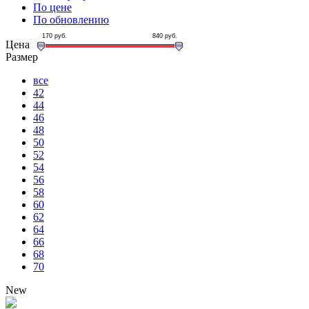
По цене
По обновлению
170
руб.
840
руб.
Цена
Размер
все
42
44
46
48
50
52
54
56
58
60
62
64
66
68
70
New