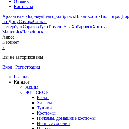
Отзывы
Контакты
Архангельск
Барнаул
Белгород
Брянск
Владивосток
Волгоград
Во
на-Дону
Самара
Санкт-
Петербург
Саратов
Тула
Тюмень
Уфа
Хабаровск
Ханты-
Мансийск
Челябинск
Адрес
Кабинет
x
Вы не авторизованы
Вход
|
Регистрация
Главная
Каталог
Акция
ЖЕНСКОЕ
Юбки
Халаты
Туники
Костюмы
Пижамы, домашние костюмы
Ночные сорочки
Платья