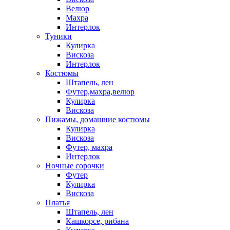
Велюр
Махра
Интерлок
Туники
Кулирка
Вискоза
Интерлок
Костюмы
Штапель, лен
Футер,махра,велюр
Кулирка
Вискоза
Пижамы, домашние костюмы
Кулирка
Вискоза
Футер, махра
Интерлок
Ночные сорочки
Футер
Кулирка
Вискоза
Платья
Штапель, лен
Кашкорсе, рибана