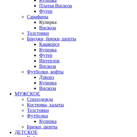
Кулирка
Платья Вискоза
Футер
Сарафаны
Кулирка
Вискоза
Толстовки
Бриджи, брюки, шорты
Кашкорсе
Кулирка
Футер
Интерлок
Вискоза
Футболки, кофты
Дэворэ
Кулирка
Вискоза
МУЖСКОЕ
Спецодежда
Костюмы, халаты
Толстовки
Футболки
Кулирка
Брюки, шорты
ДЕТСКОЕ