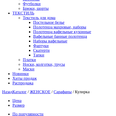
Футболки
Брюки, шорты
ТЕКСТИЛЬ
Текстиль для дома
Постельное белье
Полотенца махровые, наборы
Полотенца вафельные кухонные
Вафельные банные полотенца
Наборы вафельные
Фартуки
Скатерти
Тапки
Платки
Носки, колготки, трусы
Маски
Новинки
Хиты продаж
Распродажа
Назад
Каталог
/
ЖЕНСКОЕ
/
Сарафаны
/
Кулирка
Цена
Размер
По популярности