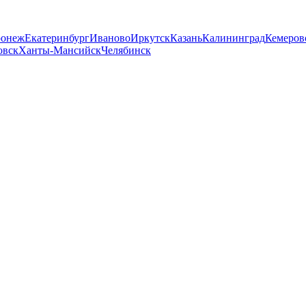
ронеж
Екатеринбург
Иваново
Иркутск
Казань
Калининград
Кемеров
овск
Ханты-Мансийск
Челябинск