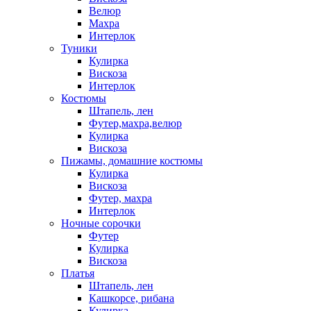
Велюр
Махра
Интерлок
Туники
Кулирка
Вискоза
Интерлок
Костюмы
Штапель, лен
Футер,махра,велюр
Кулирка
Вискоза
Пижамы, домашние костюмы
Кулирка
Вискоза
Футер, махра
Интерлок
Ночные сорочки
Футер
Кулирка
Вискоза
Платья
Штапель, лен
Кашкорсе, рибана
Кулирка