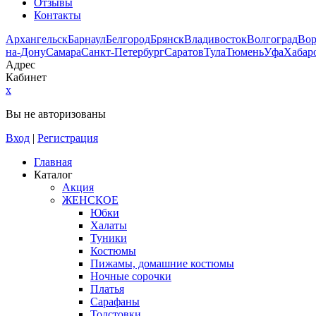
Отзывы
Контакты
Архангельск
Барнаул
Белгород
Брянск
Владивосток
Волгоград
Во
на-Дону
Самара
Санкт-Петербург
Саратов
Тула
Тюмень
Уфа
Хабар
Адрес
Кабинет
x
Вы не авторизованы
Вход
|
Регистрация
Главная
Каталог
Акция
ЖЕНСКОЕ
Юбки
Халаты
Туники
Костюмы
Пижамы, домашние костюмы
Ночные сорочки
Платья
Сарафаны
Толстовки