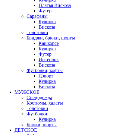
Платья Вискоза
Футер
Сарафаны
Кулирка
Вискоза
Толстовки
Бриджи, брюки, шорты
Кашкорсе
Кулирка
Футер
Интерлок
Вискоза
Футболки, кофты
Дэворэ
Кулирка
Вискоза
МУЖСКОЕ
Спецодежда
Костюмы, халаты
Толстовки
Футболки
Кулирка
Брюки, шорты
ДЕТСКОЕ