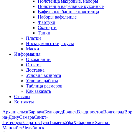
Полотенца махровые, наборы
Полотенца вафельные кухонные
Вафельные банные полотенца
Наборы вафельные
Фартуки
Скатерти
Тапки
Платки
Носки, колготки, трусы
Маски
Информация
О компании
Оплата
Доставка
Условия возврата
Условия работы
Таблица размеров
Как заказать
Отзывы
Контакты
Архангельск
Барнаул
Белгород
Брянск
Владивосток
Волгоград
Во
на-Дону
Самара
Санкт-
Петербург
Саратов
Тула
Тюмень
Уфа
Хабаровск
Ханты-
Мансийск
Челябинск