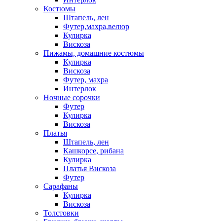
Костюмы
Штапель, лен
Футер,махра,велюр
Кулирка
Вискоза
Пижамы, домашние костюмы
Кулирка
Вискоза
Футер, махра
Интерлок
Ночные сорочки
Футер
Кулирка
Вискоза
Платья
Штапель, лен
Кашкорсе, рибана
Кулирка
Платья Вискоза
Футер
Сарафаны
Кулирка
Вискоза
Толстовки