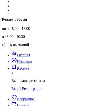
Режим работы
пн-чт 8:00 - 17:00
пт 8:00 - 16:30
сб-вск выходной
home
Главная
published_with_changes
Новинки
door_back
Кабинет
x
Вы не авторизованы
Вход
|
Регистрация
favorite_border
Избранное
shopping_cart
Корзина